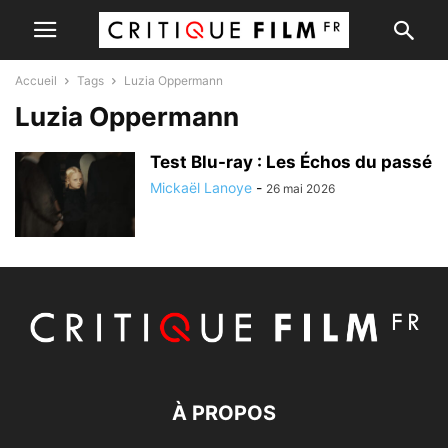
Accueil
Tags
Luzia Oppermann
Luzia Oppermann
Test Blu-ray : Les Échos du passé
Mickaël Lanoye
-
26 mai 2026
À PROPOS