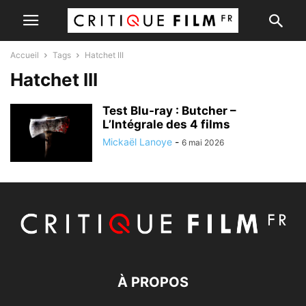
Accueil
Tags
Hatchet III
Hatchet III
Test Blu-ray : Butcher –
L’Intégrale des 4 films
Mickaël Lanoye
-
6 mai 2026
À PROPOS