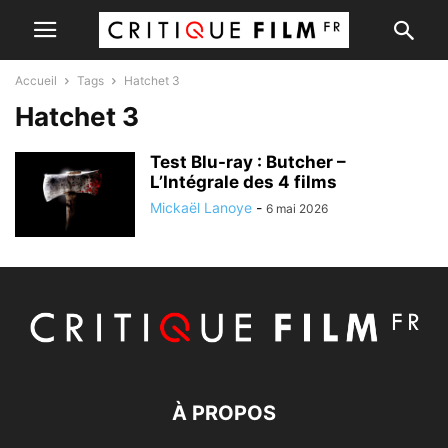
Accueil
Tags
Hatchet 3
Hatchet 3
Test Blu-ray : Butcher –
L’Intégrale des 4 films
Mickaël Lanoye
-
6 mai 2026
À PROPOS