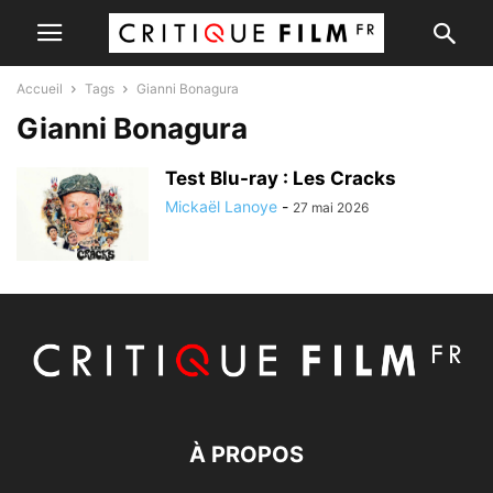
Accueil
Tags
Gianni Bonagura
Gianni Bonagura
Test Blu-ray : Les Cracks
Mickaël Lanoye
-
27 mai 2026
À PROPOS