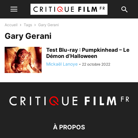
Accueil
Tags
Gary Gerani
Gary Gerani
Test Blu-ray : Pumpkinhead – Le
Démon d’Halloween
Mickaël Lanoye
-
22 octobre 2022
À PROPOS