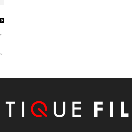
0
c
e.