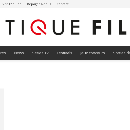
uvrir l’équipe
Rejoignez-nous
Contact
vres
News
Séries TV
Festivals
Jeux concours
Sorties d
Critique
Film