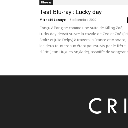
Blu-ray
Test Blu-ray : Lucky day
Mickaël Lanoye
-
3 décembre 2020
Conçu à l'origine comme une suite de Killing Zoé,
Lucky day devait suivre la cavale de Zed et Zoé (Eri
Stoltz et Julie Delpy) à travers la France et Monaco,
les deux tourtereaux étant poursuivis par le frère
d'Eric (Jean-Hugues Anglade), assoiffé de vengeanc