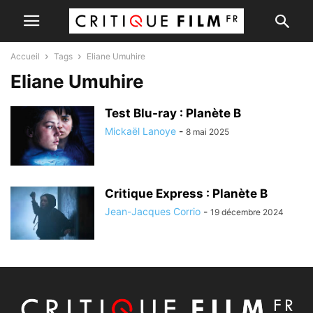
Accueil
Tags
Eliane Umuhire
Eliane Umuhire
Test Blu-ray : Planète B
Mickaël Lanoye
-
8 mai 2025
Critique Express : Planète B
Jean-Jacques Corrio
-
19 décembre 2024