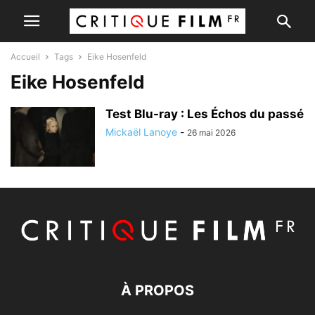
Accueil
Tags
Eike Hosenfeld
Eike Hosenfeld
Test Blu-ray : Les Échos du passé
Mickaël Lanoye
-
26 mai 2026
À PROPOS