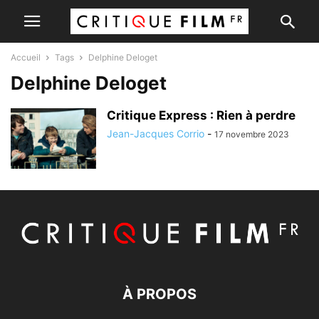
Accueil
Tags
Delphine Deloget
Delphine Deloget
Critique Express : Rien à perdre
Jean-Jacques Corrio
-
17 novembre 2023
À PROPOS