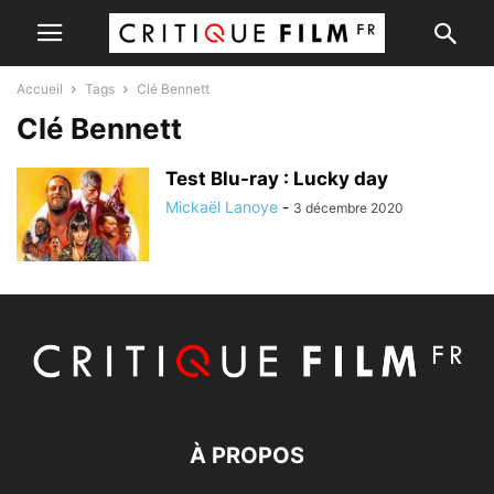
Accueil
Tags
Clé Bennett
Clé Bennett
Test Blu-ray : Lucky day
Mickaël Lanoye
-
3 décembre 2020
À PROPOS