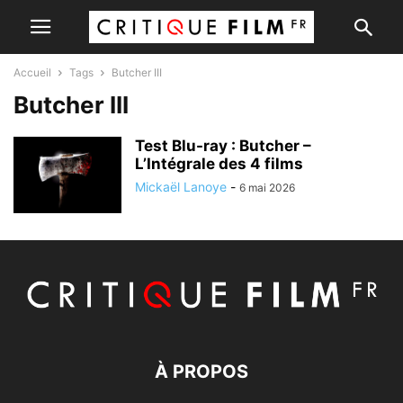
Accueil
Tags
Butcher III
Butcher III
Test Blu-ray : Butcher –
L’Intégrale des 4 films
Mickaël Lanoye
-
6 mai 2026
À PROPOS