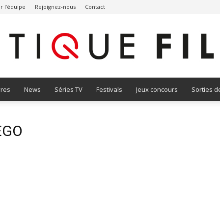
r l’équipe
Rejoignez-nous
Contact
vres
News
Séries TV
Festivals
Jeux concours
Sorties d
Critique
EGO
Film