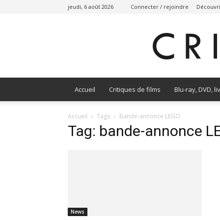
jeudi, 6 août 2026
Connecter / rejoindre
Découvri
Accueil
Critiques de films
Blu-ray, DVD, li
Accueil
Tags
Bande-annonce LEGO
Tag: bande-annonce L
News