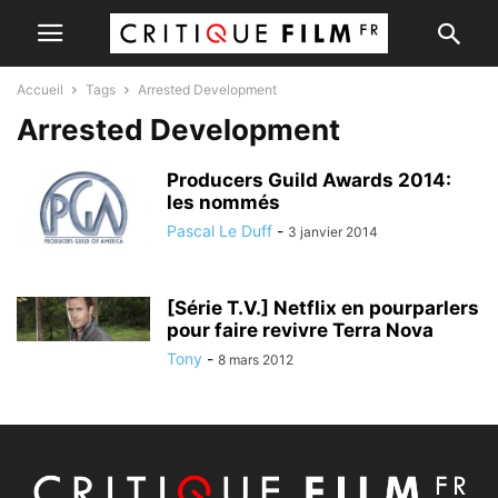
Accueil
Tags
Arrested Development
Arrested Development
Producers Guild Awards 2014:
les nommés
Pascal Le Duff
-
3 janvier 2014
[Série T.V.] Netflix en pourparlers
pour faire revivre Terra Nova
Tony
-
8 mars 2012