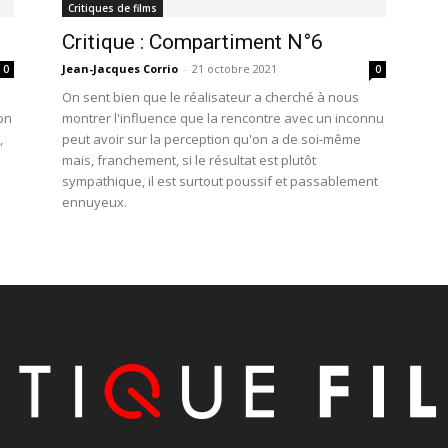
Critiques de films
Critique : Compartiment N°6
Jean-Jacques Corrio
-
21 octobre 2021
0
0
On sent bien que le réalisateur a cherché à nous
on
montrer l'influence que la rencontre avec un inconnu
,
peut avoir sur la perception qu'on a de soi-même
mais, franchement, si le résultat est plutôt
sympathique, il est surtout poussif et passablement
ennuyeux.