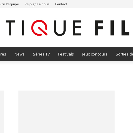
rir l’équipe
Rejoignez-nous
Contact
vres
News
Séries TV
Festivals
Jeux concours
Sorties d
Critique
Film