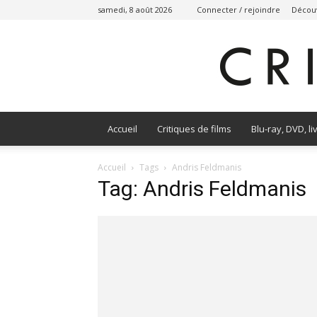
samedi, 8 août 2026
Connecter / rejoindre
Découv
Accueil
Critiques de films
Blu-ray, DVD, li
Accueil
Tags
Andris Feldmanis
Tag: Andris Feldmanis