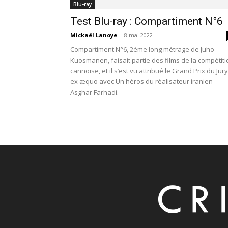
Blu-ray
Test Blu-ray : Compartiment N°6
Mickaël Lanoye
-
8 mai 2022
Compartiment N°6, 2ème long métrage de Juho
Kuosmanen, faisait partie des films de la compétiti
cannoise, et il s’est vu attribué le Grand Prix du Jury
ex æquo avec Un héros du réalisateur iranien
Asghar Farhadi.