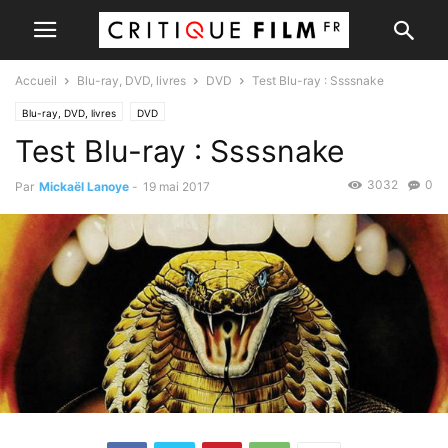
Accueil
Blu-ray, DVD, livres
DVD
Test Blu-ray : Ssssnake
Blu-ray, DVD, livres
DVD
Test Blu-ray : Ssssnake
3032
0
Par
Mickaël Lanoye
-
19 mai 2017