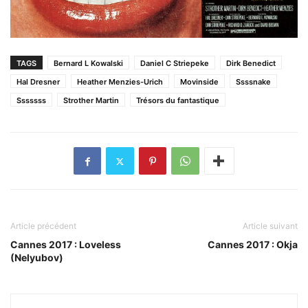
TAGS
Bernard L Kowalski
Daniel C Striepeke
Dirk Benedict
Hal Dresner
Heather Menzies-Urich
Movinside
Ssssnake
Sssssss
Strother Martin
Trésors du fantastique
Article précédent
Article suivant
Cannes 2017 : Loveless
Cannes 2017 : Okja
(Nelyubov)