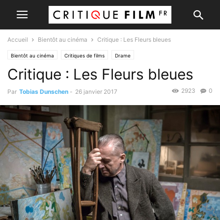
Accueil
Bientôt au cinéma
Critique : Les Fleurs bleues
Bientôt au cinéma
Critiques de films
Drame
Critique : Les Fleurs bleues
2923
0
Par
Tobias Dunschen
-
26 janvier 2017