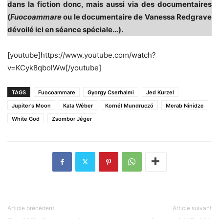
dans la fiction donc, mais aussi via des documentaires
(
Fuocoammare
ou le documentaire de Vanessa Redgrave
dévoilé ici en séance spéciale…).
[youtube]https://www.youtube.com/watch?
v=KCyk8qbolWw[/youtube]
TAGS
Fuocoammare
Gyorgy Cserhalmi
Jed Kurzel
Jupiter's Moon
Kata Wéber
Kornél Mundruczó
Merab Ninidze
White God
Zsombor Jéger
Article précédent
Article suivant